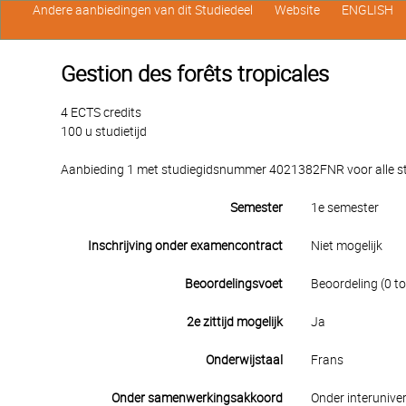
Andere aanbiedingen van dit Studiedeel
Website
ENGLISH
Gestion des forêts tropicales
4 ECTS credits
100 u studietijd
Aanbieding 1 met studiegidsnummer 4021382FNR voor alle stu
Semester
1e semester
Inschrijving onder examencontract
Niet mogelijk
Beoordelingsvoet
Beoordeling (0 to
2e zittijd mogelijk
Ja
Onderwijstaal
Frans
Onder samenwerkingsakkoord
Onder interuniver