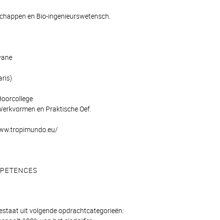
schappen en Bio-ingenieurswetensch.
yane
ris)
Hoorcollege
Werkvormen en Praktische Oef.
/www.tropimundo.eu/
PETENCES
estaat uit volgende opdrachtcategorieën: