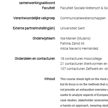
samenwerkingsakkoord
Faculteit
Faculteit Sociale Wetensch & S
Verantwoordelijke vakgroep
Communicatiewetenschappen
Externe partnerinstelling(en)
Universiteit Gent
Onderwijsteam
Ilse Marien (titularis)
Fatima Zahid Ali
Alicia Navarro Hernández
Onderdelen en contacturen
18 contacturen Hoorcollege
21 contacturen Werkvormen en 
107 contacturen Zelfwerk en -st
Inhoud
This course sheds light on the most u
but its focus is on the methods that
not provide an exhaustive overview of
useful to analyze aspects of Europe
case studies, stakeholder assessment
a hands-on approach, meaning student