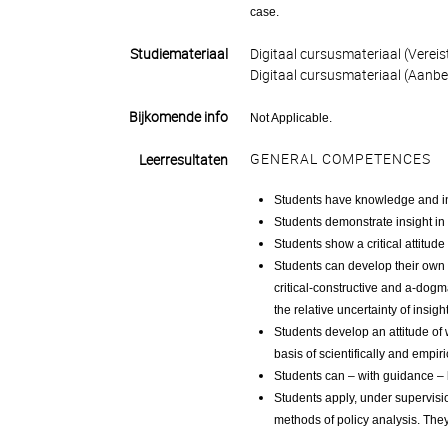
case.
Studiemateriaal
Digitaal cursusmateriaal (Vereist
Digitaal cursusmateriaal (Aanb
Bijkomende info
Not Applicable.
GENERAL COMPETENCES
Leerresultaten
Students have knowledge and ins
Students demonstrate insight in
Students show a critical attitu
Students can develop their own sc
critical-constructive and a-dogma
the relative uncertainty of insig
Students develop an attitude of 
basis of scientifically and empi
Students can – with guidance – le
Students apply, under supervisi
methods of policy analysis. The