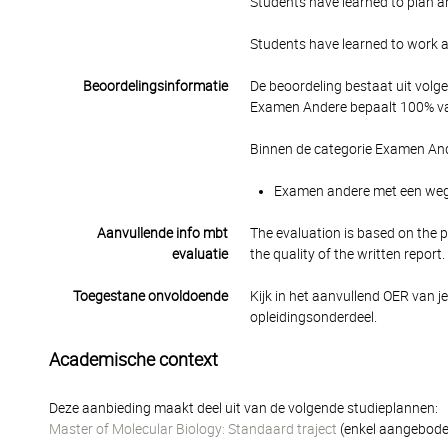
Students have learned to plan a
Students have learned to work a
Beoordelingsinformatie
De beoordeling bestaat uit volg
Examen Andere bepaalt 100% van
Binnen de categorie Examen And
Examen andere met een wegin
Aanvullende info mbt
The evaluation is based on the p
evaluatie
the quality of the written report.
Toegestane onvoldoende
Kijk in het aanvullend OER van j
opleidingsonderdeel.
Academische context
Deze aanbieding maakt deel uit van de volgende studieplannen:
Master of Molecular Biology: Standaard traject
(enkel aangeboden