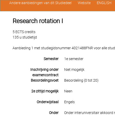
Andere aanbiedingen van dit Studiedeel
Website
ENGLISH
Research rotation I
5 ECTS credits
135 u studietijd
Aanbieding 1 met studiegidsnummer 4021488FNR voor alle studen
Semester
1e semester
Inschrijving onder
Niet mogelijk
examencontract
Beoordelingsvoet
Beoordeling (0 tot 20)
2e zittijd mogelijk
Neen
Onderwijstaal
Engels
Onder
Onder interuniversitair akkoord 