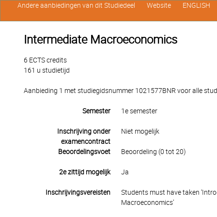
Andere aanbiedingen van dit Studiedeel
Website
ENGLISH
Intermediate Macroeconomics
6 ECTS credits
161 u studietijd
Aanbieding 1 met studiegidsnummer 1021577BNR voor alle studen
Semester
1e semester
Inschrijving onder
Niet mogelijk
examencontract
Beoordelingsvoet
Beoordeling (0 tot 20)
2e zittijd mogelijk
Ja
Inschrijvingsvereisten
Students must have taken ‘Intro
Macroeconomics’