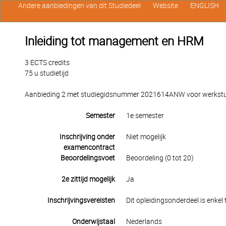
Andere aanbiedingen van dit Studiedeel
Website
ENGLISH
Inleiding tot management en HRM
3 ECTS credits
75 u studietijd
Aanbieding 2 met studiegidsnummer 2021614ANW voor werkstuden
Semester
1e semester
Inschrijving onder
Niet mogelijk
examencontract
Beoordelingsvoet
Beoordeling (0 tot 20)
2e zittijd mogelijk
Ja
Inschrijvingsvereisten
Dit opleidingsonderdeel is enkel
Onderwijstaal
Nederlands