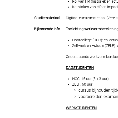
Rol van HR (historiek en act
Kerntaken van HR en impact
Studiemateriaal
Digitaal cursusmateriaal (Verei
Bijkomende info
Toelichting werkvormberekenin
Hoorcollege (HOC): collect
Zelfwerk en –studie (ZELF): 
Onderstaande werkvormberekenin
DAGSTUDENTEN
HOC: 15 uur (5 x 3 uur)
ZELF: 60 uur
cursus bijhouden tij
voorbereiden examen:
WERKSTUDENTEN