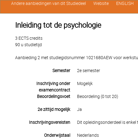
Andere aanbiedingen van dit Studiedeel
Website
ENGLISH
Inleiding tot de psychologie
3 ECTS credits
90 u studietijd
Aanbieding 2 met studiegidsnummer 1021680AEW voor werkstuden
Semester
2e semester
Inschrijving onder
Mogelijk
examencontract
Beoordelingsvoet
Beoordeling (0 tot 20)
2e zittijd mogelijk
Ja
Inschrijvingsvereisten
Dit opleidingsonderdeel is enkel
Onderwijstaal
Nederlands