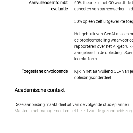
Aanvullende info mbt
50% theorie: in het OO wordt de
evaluatie
aspecten van samenwerken in de
50% op een zelf uitgewerkte toe
Het gebruik van GenAI als een o
de probleemstelling waarvoor e
rapporteren over het AI-gebrui
aangeleerd in de opleiding . Spe
leerplatform
Toegestane onvoldoende
Kijk in het aanvullend OER van j
opleidingsonderdeel.
Academische context
Deze aanbieding maakt deel uit van de volgende studieplannen:
Master in het management en het beleid van de gezondheidszorg