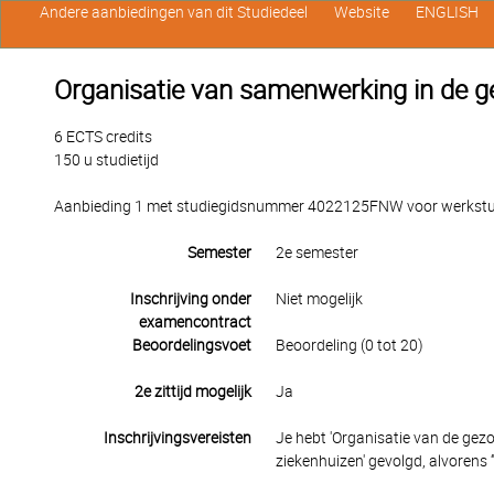
Andere aanbiedingen van dit Studiedeel
Website
ENGLISH
Organisatie van samenwerking in de 
6 ECTS credits
150 u studietijd
Aanbieding 1 met studiegidsnummer 4022125FNW voor werkstuden
Semester
2e semester
Inschrijving onder
Niet mogelijk
examencontract
Beoordelingsvoet
Beoordeling (0 tot 20)
2e zittijd mogelijk
Ja
Inschrijvingsvereisten
Je hebt 'Organisatie van de gezo
ziekenhuizen' gevolgd, alvorens