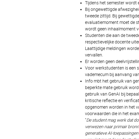
Tijdens het semester wordt 
Bij ongewettigde afwezighe
tweede zittijd. Bij gewettig
evaluatiemoment moet de stu
wordt geen inhaalmoment voo
Studenten die aan de tweede
respectievelijke docente uite
Laattijdige meldingen worde
vervallen.
Er worden geen deelvrijstell
Voor werkstudenten is een sp
vademecum bij aanvang van
Info mbt het gebruik van gene
beperkte mate gebruik word
gebruik van GenAI bij bepaa
kritische reflectie en verific
opgenomen worden in het va
voorwaarden die in het exam
"
De student mag werk dat doo
verwezen naar primair bronm
generatieve AI-toepassingen