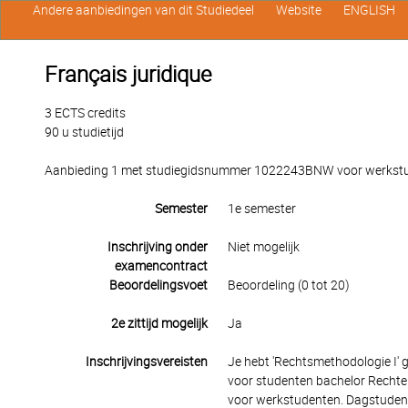
Andere aanbiedingen van dit Studiedeel
Website
ENGLISH
Français juridique
3 ECTS credits
90 u studietijd
Aanbieding 1 met studiegidsnummer 1022243BNW voor werkstude
Semester
1e semester
Inschrijving onder
Niet mogelijk
examencontract
Beoordelingsvoet
Beoordeling (0 tot 20)
2e zittijd mogelijk
Ja
Inschrijvingsvereisten
Je hebt 'Rechtsmethodologie I' g
voor studenten bachelor Rechten 
voor werkstudenten. Dagstudent