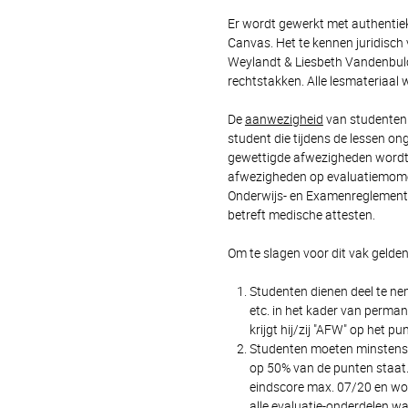
Er wordt gewerkt met authentie
Canvas. Het te kennen juridisc
Weylandt & Liesbeth Vandenbulck
rechtstakken. Alle lesmateriaal 
De
aanwezigheid
van studenten t
student die tijdens de lessen o
gewettigde afwezigheden wordt 
afwezigheden op evaluatiemomen
Onderwijs- en Examenreglement m
betreft medische attesten.
Om te slagen voor dit vak gelde
Studenten dienen deel te nem
etc. in het kader van permane
krijgt hij/zij "AFW" op het pu
Studenten moeten minstens d
op 50% van de punten staat. 
eindscore max. 07/20 en wor
alle evaluatie-onderdelen w