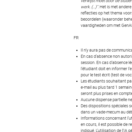
verwijst moet door de studen
werk. (...)".
Het is met andere
reflecties op het thema voo
beoordelen (waaronder behee
vaardigheden om met GenAI
FR
Il n'y aura pas de communica
En cas d'absence non autori
session. En cas d'absence lé
l'étudiant doit en informer l
pour le test écrit (test de vo
Les étudiants souhaitant par
e-mail au plus tard 1 semaine
seront plus prises en compte 
Aucune dispense partielle ne
Des dispositions spéciales so
dans un vade-mecum au déb
Informations concernant l'util
en cours, il est possible de 
indiqué. L'utilisation de l'