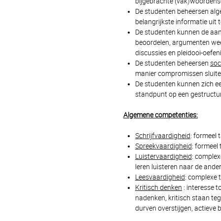
bijgebrachte (vak)woordens
De studenten beheersen alg
belangrijkste informatie uit
De studenten kunnen de aa
beoordelen, argumenten weer
discussies en pleidooi-oefen
De studenten beheersen
soc
manier compromissen sluite
De studenten kunnen zich e
standpunt op een gestructur
Algemene competenties:
Schrijfvaardigheid
: formeel 
Spreekvaardigheid
: formeel 
Luistervaardigheid
: complex
leren luisteren naar de ande
Leesvaardigheid
: complexe 
Kritisch denken
: interesse 
nadenken, kritisch staan teg
durven overstijgen, actieve