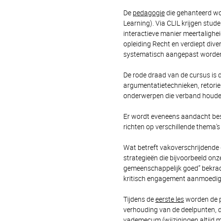
De
pedagogie
die gehanteerd wor
Learning). Via CLIL krijgen stud
interactieve manier meertalighe
opleiding Recht en verdiept dive
systematisch aangepast worde
De rode draad van de cursus is 
argumentatietechnieken, retori
onderwerpen die verband houde
Er wordt eveneens aandacht be
richten op verschillende thema's
Wat betreft vakoverschrijdende d
strategieën die bijvoorbeeld onz
gemeenschappelijk goed” bekracht
kritisch engagement aanmoedig
Tijdens de
eerste les
worden de pr
verhouding van de deelpunten, d
vademecum
(wijzigingen altijd