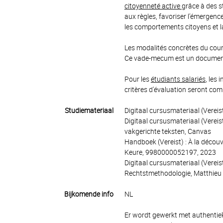
citoyenneté active
grâce à des 
aux règles, favoriser l’émergence 
les comportements citoyens et l
Les modalités concrètes du cou
Ce vade-mecum est un document
Pour les
étudiants salariés
, les
critères d'évaluation seront co
Studiemateriaal
Digitaal cursusmateriaal (Verei
Digitaal cursusmateriaal (Vereis
vakgerichte teksten, Canvas
Handboek (Vereist) : À la découv
Keure, 9980000052197, 2023
Digitaal cursusmateriaal (Vereis
Rechtstmethodologie, Matthieu 
Bijkomende info
NL
Er wordt gewerkt met authentie