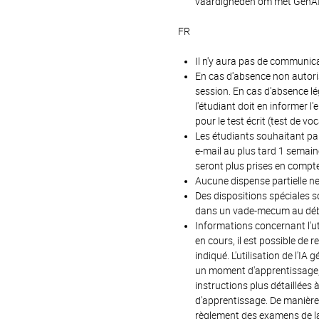
vaardigheden om met GenAI
FR
Il n'y aura pas de communica
En cas d'absence non autori
session. En cas d'absence lé
l'étudiant doit en informer l
pour le test écrit (test de vo
Les étudiants souhaitant par
e-mail au plus tard 1 semaine
seront plus prises en compte 
Aucune dispense partielle ne
Des dispositions spéciales so
dans un vade-mecum au déb
Informations concernant l'util
en cours, il est possible de 
indiqué. L'utilisation de l'
un moment d'apprentissage, où
instructions plus détaillées
d'apprentissage. De manière
règlement des examens de la f