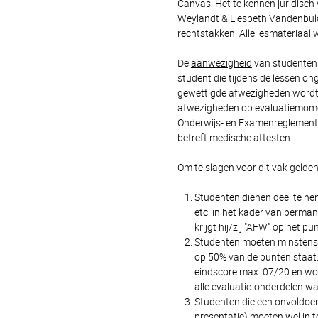
Canvas. Het te kennen juridisc
Weylandt & Liesbeth Vandenbulck
rechtstakken. Alle lesmateriaal 
De
aanwezigheid
van studenten t
student die tijdens de lessen o
gewettigde afwezigheden wordt 
afwezigheden op evaluatiemomen
Onderwijs- en Examenreglement m
betreft medische attesten.
Om te slagen voor dit vak gelde
Studenten dienen deel te nem
etc. in het kader van permane
krijgt hij/zij "AFW" op het pu
Studenten moeten minstens d
op 50% van de punten staat. 
eindscore max. 07/20 en wor
alle evaluatie-onderdelen w
Studenten die een onvoldoe
presentatie) moeten wel in t