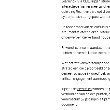
Learning). Via CLIL krijgen stud
interactieve manier meertalighe
opleiding Recht en verdiept dive
systematisch aangepast worde
De rode draad van de cursus is 
argumentatietechnieken, retori
onderwerpen die verband houde
Er wordt eveneens aandacht be
richten op verschillende thema's
Wat betreft vakoverschrijdende d
strategieën die bijvoorbeeld onz
gemeenschappelijk goed” bekracht
kritisch engagement aanmoedig
Tijdens de
eerste les
worden de pr
verhouding van de deelpunten, d
vademecum
(wijzigingen altijd
document
.