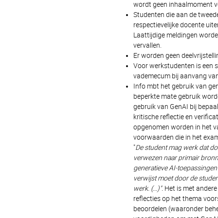
wordt geen inhaalmoment voo
Studenten die aan de tweede
respectievelijke docente uite
Laattijdige meldingen worde
vervallen.
Er worden geen deelvrijstell
Voor werkstudenten is een sp
vademecum bij aanvang van
Info mbt het gebruik van gene
beperkte mate gebruik word
gebruik van GenAI bij bepaa
kritische reflectie en verific
opgenomen worden in het va
voorwaarden die in het exam
"
De student mag werk dat doo
verwezen naar primair bronm
generatieve AI-toepassingen
verwijst moet door de studen
werk. (...)".
Het is met andere
reflecties op het thema voo
beoordelen (waaronder behee