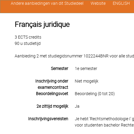
Andere aanbiedingen van dit Studiedeel
Website
ENGLISH
Français juridique
3 ECTS credits
90 u studietijd
Aanbieding 2 met studiegidsnummer 1022244BNR voor alle studen
Semester
1e semester
Inschrijving onder
Niet mogelijk
examencontract
Beoordelingsvoet
Beoordeling (0 tot 20)
2e zittijd mogelijk
Ja
Inschrijvingsvereisten
Je hebt 'Rechtsmethodologie I' g
voor studenten bachelor Rechten