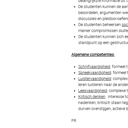
belangrijkste informatie uit
De studenten kunnen de aa
beoordelen, argumenten weer
discussies en pleidooi-oefen
De studenten beheersen
soc
manier compromissen sluite
De studenten kunnen zich e
standpunt op een gestructur
Algemene competenties:
Schrijfvaardigheid
: formeel 
Spreekvaardigheid
: formeel 
Luistervaardigheid
: complex
leren luisteren naar de ande
Leesvaardigheid
: complexe 
Kritisch denken
: interesse 
nadenken, kritisch staan teg
durven overstijgen, actieve
FR