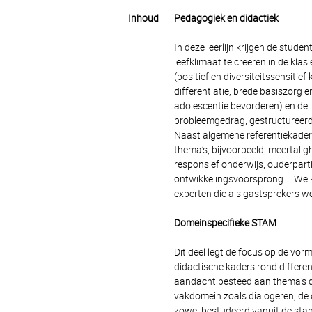
Inhoud
Pedagogiek en didactiek
In deze leerlijn krijgen de stude
leefklimaat te creëren in de kla
(positief en diversiteitssensitie
differentiatie, brede basiszorg e
adolescentie bevorderen) en de 
probleemgedrag, gestructureerd 
Naast algemene referentiekaders
thema’s, bijvoorbeeld: meertaligh
responsief onderwijs, ouderparti
ontwikkelingsvoorsprong ... Wel
experten die als gastsprekers w
Domeinspecifieke STAM
Dit deel legt de focus op de vo
didactische kaders rond differen
aandacht besteed aan thema’s die
vakdomein zoals dialogeren, de 
zowel bestudeerd vanuit de stan