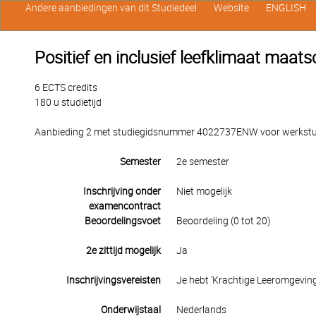
Andere aanbiedingen van dit Studiedeel
Website
ENGLISH
Positief en inclusief leefklimaat maa
6 ECTS credits
180 u studietijd
Aanbieding 2 met studiegidsnummer 4022737ENW voor werkstude
Semester
2e semester
Inschrijving onder
Niet mogelijk
examencontract
Beoordelingsvoet
Beoordeling (0 tot 20)
2e zittijd mogelijk
Ja
Inschrijvingsvereisten
Je hebt ‘Krachtige Leeromgeving’ 
Onderwijstaal
Nederlands