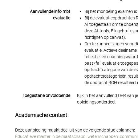
Aanvullende info mbt
Bij het mondeling examen is 
evaluatie
Bij de evaluatieopdrachten 
AI toegestaan om te onderst
deze AI-tools. Elk gebruik 
richtlijnen op canvas).
Om te kunnen slagen voor di
evaluatie. Actieve deelnam
reflectie- en coachingsvaar
pass/fail evaluatie toegepas
opdrachtcategorie van de ev
opdrachtscategorieën resulte
de opdracht ROH resulteert i
Toegestane onvoldoende
Kijk in het aanvullend OER van j
opleidingsonderdeel.
Academische context
Deze aanbieding maakt deel uit van de volgende studieplannen:
Educatieve master in de maatschappijwetenschappen: communi