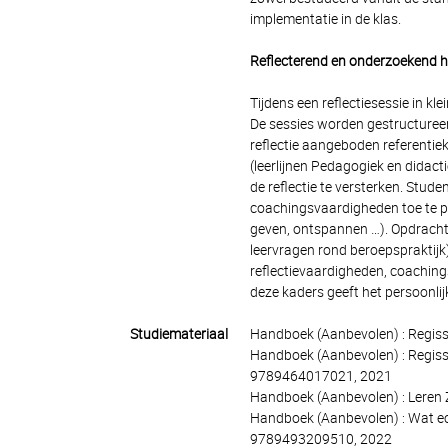
implementatie in de klas.
Reflecterend en onderzoekend 
Tijdens een reflectiesessie in kl
De sessies worden gestructuree
reflectie aangeboden referentiek
(leerlijnen Pedagogiek en didac
de reflectie te versterken. Stude
coachingsvaardigheden toe te pa
geven, ontspannen …). Opdrachte
leervragen rond beroepspraktijk)
reflectievaardigheden, coaching
deze kaders geeft het persoonli
Studiemateriaal
Handboek (Aanbevolen) : Regisse
Handboek (Aanbevolen) : Regissee
9789464017021, 2021
Handboek (Aanbevolen) : Leren 
Handboek (Aanbevolen) : Wat echt
9789493209510, 2022