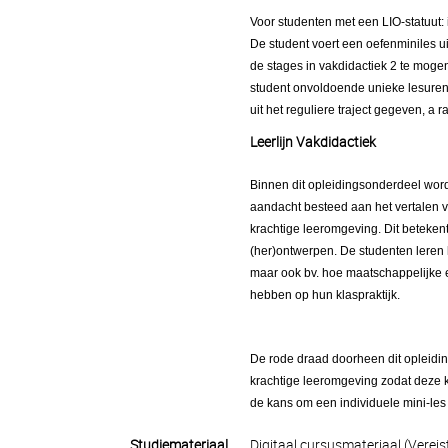
Voor studenten met een LIO-statuut: 
De student voert een oefenminiles ui
de stages in vakdidactiek 2 te moge
student onvoldoende unieke lesuren
uit het reguliere traject gegeven, a
Leerlijn Vakdidactiek
Binnen dit opleidingsonderdeel word
aandacht besteed aan het vertalen v
krachtige leeromgeving. Dit beteke
(her)ontwerpen. De studenten leren 
maar ook bv. hoe maatschappelijke e
hebben op hun klaspraktijk.
De rode draad doorheen dit opleidin
krachtige leeromgeving zodat deze 
de kans om een individuele mini-le
Studiemateriaal
Digitaal cursusmateriaal (Vereis