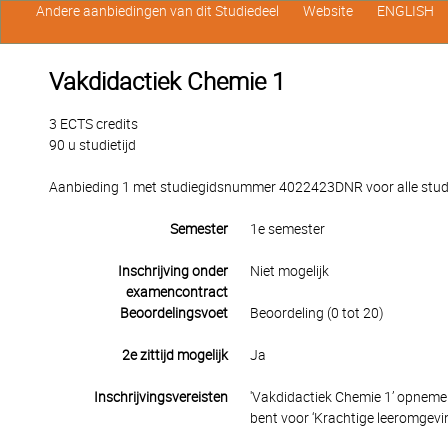
Andere aanbiedingen van dit Studiedeel
Website
ENGLISH
Vakdidactiek Chemie 1
3 ECTS credits
90 u studietijd
Aanbieding 1 met studiegidsnummer 4022423DNR voor alle studen
Semester
1e semester
Inschrijving onder
Niet mogelijk
examencontract
Beoordelingsvoet
Beoordeling (0 tot 20)
2e zittijd mogelijk
Ja
Inschrijvingsvereisten
'Vakdidactiek Chemie 1’ opnemen 
bent voor ‘Krachtige leeromgevin