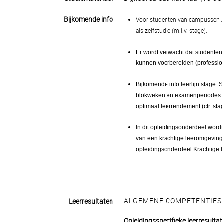
Bijkomende info
Voor studenten van campussen A
als zelfstudie (m.i.v. stage).
Er wordt verwacht dat studenten
kunnen voorbereiden (profession
Bijkomende info leerlijn stage:
blokweken en examenperiodes. E
optimaal leerrendement (cfr. st
In dit opleidingsonderdeel word
van een krachtige leeromgeving. 
opleidingsonderdeel Krachtige
ALGEMENE COMPETENTIES
Leerresultaten
Opleidingsspecifieke leerresulta