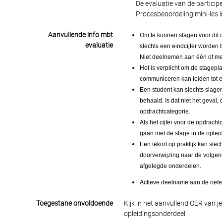
De evaluatie van de particip
Procesbeoordeling mini-les 
Aanvullende info mbt
Om te kunnen slagen voor dit 
evaluatie
slechts een eindcijfer worden
Niet deelnemen aan één of mee
Het is verplicht om de stagepla
communiceren kan leiden tot ee
Een student kan slechts slage
behaald. Is dat niet het geval
opdrachtcategorie.
Als het cijfer voor de opdrach
gaan met de stage in de opleid
Een tekort op praktijk kan slec
doorverwijzing naar de volgend
afgelegde onderdelen.
Actieve deelname aan de oefen
Toegestane onvoldoende
Kijk in het aanvullend OER van j
opleidingsonderdeel.