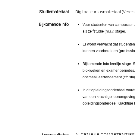
Studiemateriaal
Digitaal cursusmateriaal (Vereis
Bijkomende info
Voor studenten van campussen A
als zelfstudie (m.i.v. stage).
Er wordt verwacht dat studenten
kunnen voorbereiden (profession
Bijkomende info leerlijn stage:
blokweken en examenperiodes. E
optimaal leerrendement (cfr. st
In dit opleidingsonderdeel word
van een krachtige leeromgeving. 
opleidingsonderdeel Krachtige
ALGEMENE COMPETENTIES