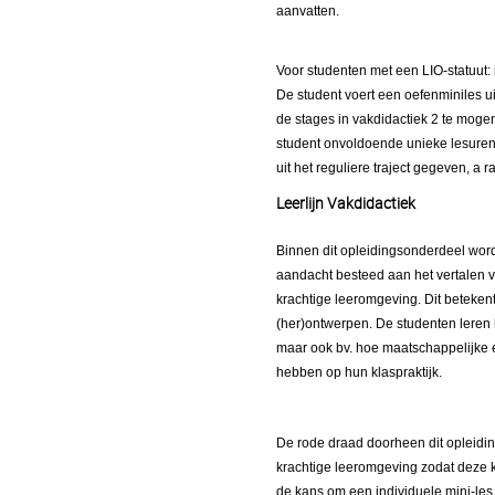
aanvatten.
Voor studenten met een LIO-statuut: 
De student voert een oefenminiles ui
de stages in vakdidactiek 2 te moge
student onvoldoende unieke lesuren
uit het reguliere traject gegeven, a
Leerlijn Vakdidactiek
Binnen dit opleidingsonderdeel word
aandacht besteed aan het vertalen v
krachtige leeromgeving. Dit beteke
(her)ontwerpen. De studenten leren 
maar ook bv. hoe maatschappelijke e
hebben op hun klaspraktijk.
De rode draad doorheen dit opleidin
krachtige leeromgeving zodat deze 
de kans om een individuele mini-le