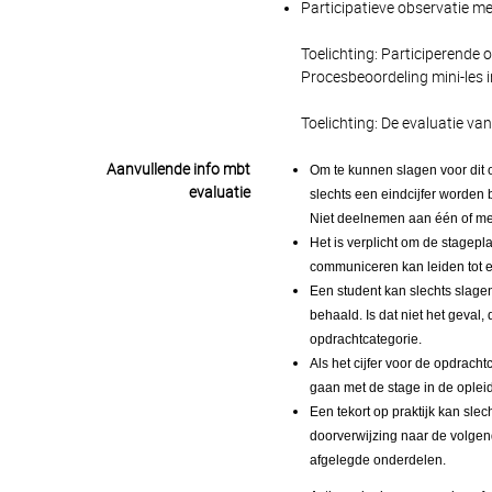
Participatieve observatie me
Toelichting: Participerende 
Procesbeoordeling mini-les 
Toelichting: De evaluatie va
Aanvullende info mbt
Om te kunnen slagen voor dit 
evaluatie
slechts een eindcijfer worden
Niet deelnemen aan één of mee
Het is verplicht om de stagepla
communiceren kan leiden tot ee
Een student kan slechts slage
behaald. Is dat niet het geval
opdrachtcategorie.
Als het cijfer voor de opdrach
gaan met de stage in de opleid
Een tekort op praktijk kan slec
doorverwijzing naar de volgend
afgelegde onderdelen.