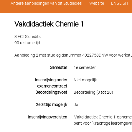
Andere aanbiedingen van dit Studiedeel
Website
ENGLISH
Vakdidactiek Chemie 1
3 ECTS credits
90 u studietijd
Aanbieding 2 met studiegidsnummer 4022758DNW voor werkstuden
Semester
1e semester
Inschrijving onder
Niet mogelijk
examencontract
Beoordelingsvoet
Beoordeling (0 tot 20)
2e zittijd mogelijk
Ja
Inschrijvingsvereisten
'Vakdidactiek Chemie 1’ opnemen 
bent voor ‘Krachtige leeromgevin