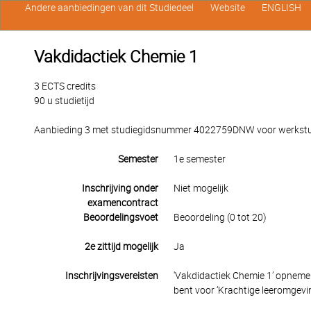
Andere aanbiedingen van dit Studiedeel
Website
ENGLISH
Vakdidactiek Chemie 1
3 ECTS credits
90 u studietijd
Aanbieding 3 met studiegidsnummer 4022759DNW voor werkstuden
Semester
1e semester
Inschrijving onder
Niet mogelijk
examencontract
Beoordelingsvoet
Beoordeling (0 tot 20)
2e zittijd mogelijk
Ja
Inschrijvingsvereisten
'Vakdidactiek Chemie 1’ opnemen 
bent voor ‘Krachtige leeromgevin