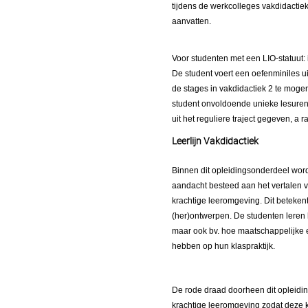
tijdens de werkcolleges vakdidactiek
aanvatten.
Voor studenten met een LIO-statuut: 
De student voert een oefenminiles ui
de stages in vakdidactiek 2 te moge
student onvoldoende unieke lesuren
uit het reguliere traject gegeven, a
Leerlijn Vakdidactiek
Binnen dit opleidingsonderdeel word
aandacht besteed aan het vertalen v
krachtige leeromgeving. Dit beteke
(her)ontwerpen. De studenten leren 
maar ook bv. hoe maatschappelijke e
hebben op hun klaspraktijk.
De rode draad doorheen dit opleidin
krachtige leeromgeving zodat deze 