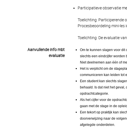
Participatieve observatie me
Toelichting: Participerende 
Procesbeoordeling mini-les 
Toelichting: De evaluatie va
Aanvullende info mbt
Om te kunnen slagen voor dit 
evaluatie
slechts een eindcijfer worden
Niet deelnemen aan één of mee
Het is verplicht om de stagepla
communiceren kan leiden tot ee
Een student kan slechts slage
behaald. Is dat niet het geval
opdrachtcategorie.
Als het cijfer voor de opdrach
gaan met de stage in de opleid
Een tekort op praktijk kan slec
doorverwijzing naar de volgend
afgelegde onderdelen.