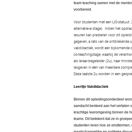
team teaching samen met de mentor 
voorbereid.
Voor studenten met een LIO-statuut: 2
alternatieve stage). Indien het opdr
lesuren kan presteren voor dit opleid
gegeven, a rato van de ontbrekende ur
vakdidactiek, wordt een bijkomende op
co-teachingstage, waarbij de verant
als leraar-begeleider (2u), naar mins
lesgeven in één van meerdere compl
Deze laatste 2u worden in een gespr
Leerlijn Vakdidactiek
Binnen dit opleidingsonderdeel word
aandacht besteed aan het vertalen v
krachtige leeromgeving binnen de 
teams. Dit betekent dat ze in groe
studenten leren hoe ze eindtermen, 
maatschappelijke en politieke discu