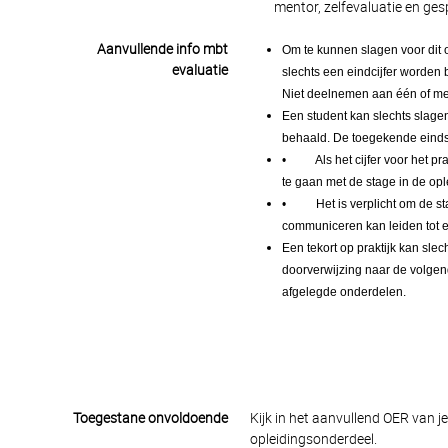
mentor, zelfevaluatie en ges
Aanvullende info mbt
Om te kunnen slagen voor dit 
evaluatie
slechts een eindcijfer worden
Niet deelnemen aan één of mee
Een student kan slechts slage
behaald. De toegekende einds
• Als het cijfer voor het pr
te gaan met de stage in de opl
• Het is verplicht om de stage
communiceren kan leiden tot e
Een tekort op praktijk kan slec
doorverwijzing naar de volgend
afgelegde onderdelen.
Toegestane onvoldoende
Kijk in het aanvullend OER van j
opleidingsonderdeel.