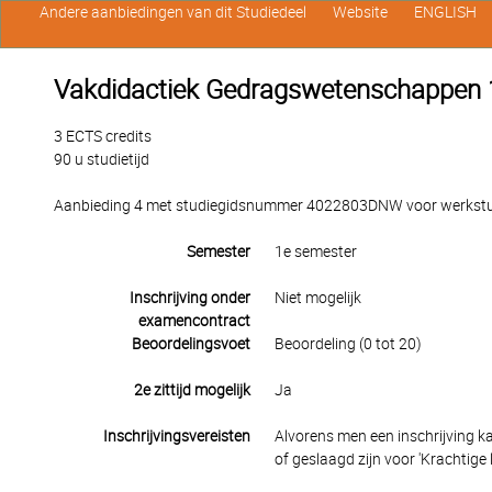
Andere aanbiedingen van dit Studiedeel
Website
ENGLISH
Vakdidactiek Gedragswetenschappen 
3 ECTS credits
90 u studietijd
Aanbieding 4 met studiegidsnummer 4022803DNW voor werkstuden
Semester
1e semester
Inschrijving onder
Niet mogelijk
examencontract
Beoordelingsvoet
Beoordeling (0 tot 20)
2e zittijd mogelijk
Ja
Inschrijvingsvereisten
Alvorens men een inschrijving
of geslaagd zijn voor 'Krachtige