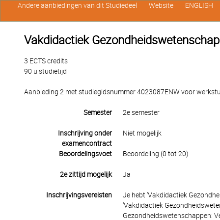
Andere aanbiedingen van dit Studiedeel
Website
ENGLISH
Vakdidactiek Gezondheidswetenschap
3 ECTS credits
90 u studietijd
Aanbieding 2 met studiegidsnummer 4023087ENW voor werkstude
Semester
2e semester
Inschrijving onder
Niet mogelijk
examencontract
Beoordelingsvoet
Beoordeling (0 tot 20)
2e zittijd mogelijk
Ja
Inschrijvingsvereisten
Je hebt ‘Vakdidactiek Gezondh
‘Vakdidactiek Gezondheidswete
Gezondheidswetenschappen: Verpl