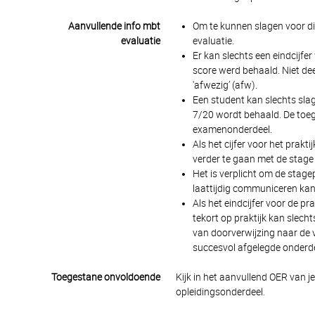
Aanvullende info mbt
Om te kunnen slagen voor di
evaluatie
evaluatie.
Er kan slechts een eindcijfe
score werd behaald. Niet de
'afwezig’ (afw).
Een student kan slechts sla
7/20 wordt behaald. De toeg
examenonderdeel.
Als het cijfer voor het pra
verder te gaan met de stage 
Het is verplicht om de stage
laattijdig communiceren kan 
Als het eindcijfer voor de p
tekort op praktijk kan slecht
van doorverwijzing naar de v
succesvol afgelegde onderd
Toegestane onvoldoende
Kijk in het aanvullend OER van j
opleidingsonderdeel.