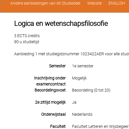
Andere aanbiedingen van dit Studiedeel
Website
ENGLISH
Logica en wetenschapsfilosofie
3 ECTS credits
90 u studietijd
Aanbieding 1 met studiegidsnummer 1023422AER voor alle studen
Semester
1e semester
Inschrijving onder
Mogelijk
examencontract
Beoordelingsvoet
Beoordeling (0 tot 20)
2e zittijd mogelijk
Ja
Onderwijstaal
Nederlands
Faculteit
Faculteit Letteren en Wijsbegeer