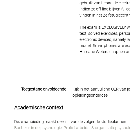
gebruik van bepaalde electro
indien ze off line blijven (v
vinden in het Zelfstudiece
The exam is EXCLUSIVELY wri
text, solved exercises, person
electronic devices, namely la
mode). Smartphones are exc
Humane Wetenschappen an
Toegestane onvoldoende
Kijk in het aanvullend OER van j
opleidingsonderdeel.
Academische context
Deze aanbieding maakt deel uit van de volgende studieplannen:
Bachelor in de psychologie: Profiel arbeids- & organisatiepsychol