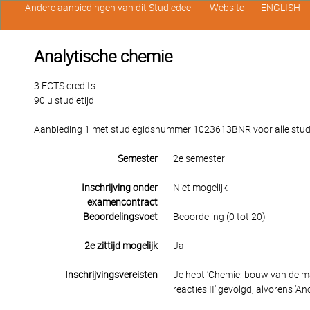
Andere aanbiedingen van dit Studiedeel
Website
ENGLISH
Analytische chemie
3 ECTS credits
90 u studietijd
Aanbieding 1 met studiegidsnummer 1023613BNR voor alle studen
Semester
2e semester
Inschrijving onder
Niet mogelijk
examencontract
Beoordelingsvoet
Beoordeling (0 tot 20)
2e zittijd mogelijk
Ja
Inschrijvingsvereisten
Je hebt ‘Chemie: bouw van de ma
reacties II' gevolgd, alvorens ‘