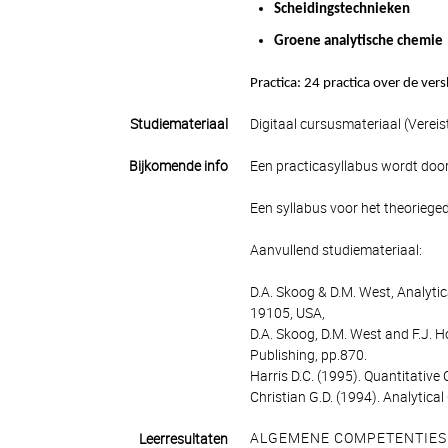
Scheidingstechnieken
Groene analytische chemie
Practica: 24 practica over de ve
Studiemateriaal
Digitaal cursusmateriaal (Vereis
Bijkomende info
Een practicasyllabus wordt door 
Een syllabus voor het theorieged
Aanvullend studiemateriaal:
D.A. Skoog & D.M. West, Analytic
19105, USA,
D.A. Skoog, D.M. West and F.J. H
Publishing, pp.870.
Harris D.C. (1995). Quantitative
Christian G.D. (1994). Analytical
ALGEMENE COMPETENTIES
Leerresultaten