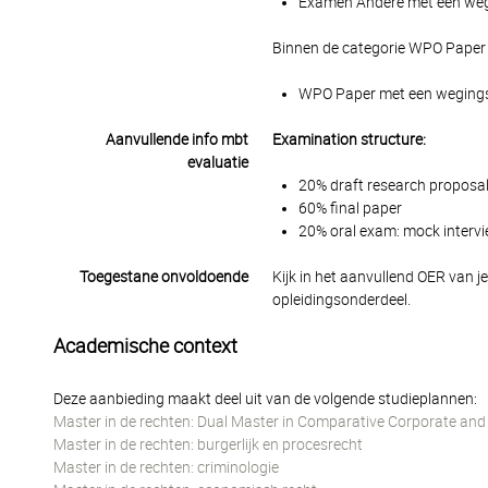
Examen Andere met een wegin
Binnen de categorie WPO Paper 
WPO Paper met een wegingsfa
Aanvullende info mbt
Examination structure:
evaluatie
20% draft research proposa
60% final paper
20% oral exam: mock interv
Toegestane onvoldoende
Kijk in het aanvullend OER van j
opleidingsonderdeel.
Academische context
Deze aanbieding maakt deel uit van de volgende studieplannen:
Master in de rechten: Dual Master in Comparative Corporate and
Master in de rechten: burgerlijk en procesrecht
Master in de rechten: criminologie