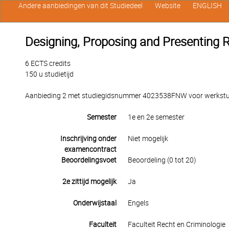
Andere aanbiedingen van dit Studiedeel
Website
ENGLISH
Designing, Proposing and Presenting 
6 ECTS credits
150 u studietijd
Aanbieding 2 met studiegidsnummer 4023538FNW voor werkstuden
Semester
1e en 2e semester
Inschrijving onder
Niet mogelijk
examencontract
Beoordelingsvoet
Beoordeling (0 tot 20)
2e zittijd mogelijk
Ja
Onderwijstaal
Engels
Faculteit
Faculteit Recht en Criminologie