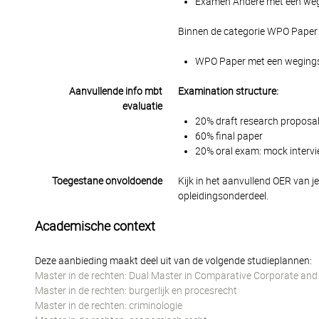
Examen Andere met een wegin
Binnen de categorie WPO Paper 
WPO Paper met een wegingsfa
Aanvullende info mbt
Examination structure:
evaluatie
20% draft research proposa
60% final paper
20% oral exam: mock interv
Toegestane onvoldoende
Kijk in het aanvullend OER van j
opleidingsonderdeel.
Academische context
Deze aanbieding maakt deel uit van de volgende studieplannen:
Master in de rechten: Dual Master in Comparative Corporate and
Master in de rechten: burgerlijk en procesrecht
Master in de rechten: criminologie