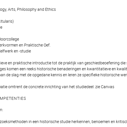
ogy, Arts, Philosophy and Ethics
itularis)
re
Hoorcollege
erkvormen en Praktische Oef.
elfwerk en -studie
ctieve en praktische introductie tot de praktijk van geschiedbeoefening d
eges komen een reeks historische benaderingen en kwantitatieve en kwal
aan de slag met de opgedane kennis en leren ze specifieke historische we
atie omtrent de concrete inrichting van het studiedeel: zie Canvas
MPETENTIES
n:
rzoeksmethoden in een historische studie herkennen, benoemen en kritisc