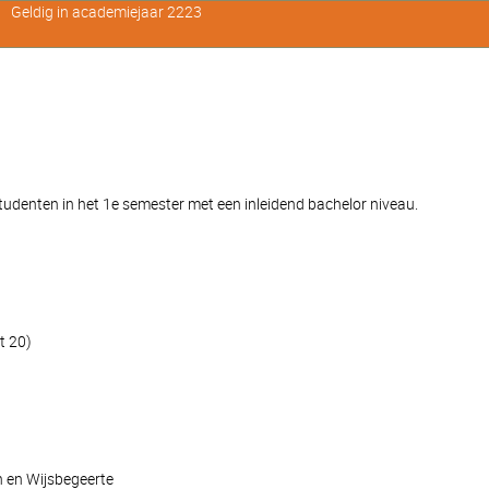
Geldig in academiejaar 2223
denten in het 1e semester met een inleidend bachelor niveau.
t 20)
n en Wijsbegeerte