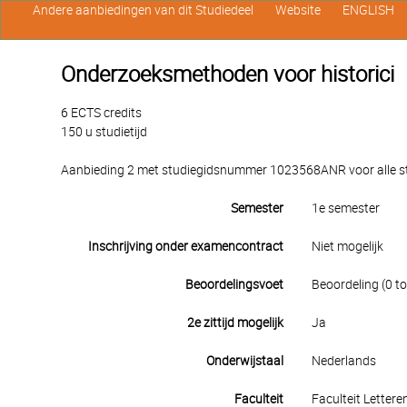
Andere aanbiedingen van dit Studiedeel
Website
ENGLISH
Onderzoeksmethoden voor historici
6 ECTS credits
150 u studietijd
Aanbieding 2 met studiegidsnummer 1023568ANR voor alle stu
Semester
1e semester
Inschrijving onder examencontract
Niet mogelijk
Beoordelingsvoet
Beoordeling (0 to
2e zittijd mogelijk
Ja
Onderwijstaal
Nederlands
Faculteit
Faculteit Lettere