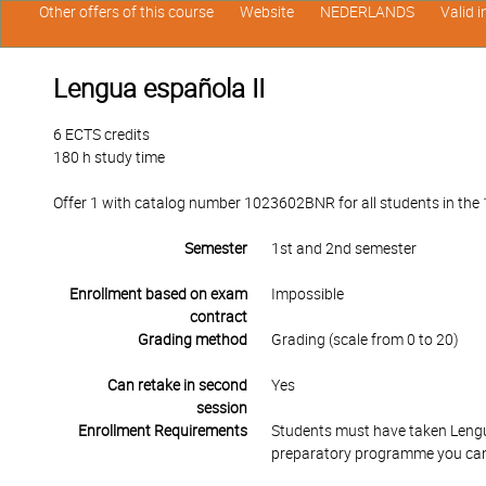
Other offers of this course
Website
NEDERLANDS
Valid 
Lengua española II
6 ECTS credits
180 h study time
Offer 1 with catalog number 1023602BNR for all students in the 1
Semester
1st and 2nd semester
Enrollment based on exam
Impossible
contract
Grading method
Grading (scale from 0 to 20)
Can retake in second
Yes
session
Enrollment Requirements
Students must have taken Lengua 
preparatory programme you can r