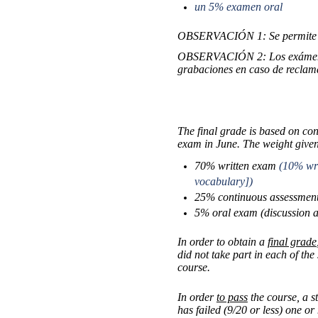
un 5% examen oral
OBSERVACIÓN 1: Se permite el 
OBSERVACIÓN 2: Los exámenes 
grabaciones en caso de reclam
The final grade is based on con
exam in June. The weight given t
70% written exam
(10% wri
vocabulary])
25% continuous assessment
5% oral exam (discussion a
In order to obtain a
final grade
did not take part in each of the
course.
In order
to pass
the course, a 
has failed (9/20 or less) one o