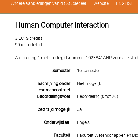
Andere aanbiedingen van dit Studiedeel
Website
ENGLISH
Human Computer Interaction
3 ECTS credits
90 u studietijd
Aanbieding 1 met studiegidsnummer 1023841ANR voor alle studen
Semester
1e semester
Inschrijving onder
Niet mogelijk
examencontract
Beoordelingsvoet
Beoordeling (0 tot 20)
2e zittijd mogelijk
Ja
Onderwijstaal
Engels
Faculteit
Faculteit Wetenschappen en Bio