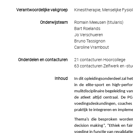
Verantwoordelijke vakgroep
Kinesitherapie, Menselijke Fysi
Onderwijsteam
Romain Meeusen (titularis)
Bart Roelands
Jo Verschueren
Bruno Tassignon
Caroline Vrambout
Onderdelen en contacturen
21 contacturen Hoorcollege
63 contacturen Zelfwerk en -stu
Inhoud
In dit opleidingsonderdeel zal he
in de elite-sport en high-perf
mulitdisciplinaire begeleiding va
de atleet altijd centraal. De P
voedingsdeskundingen, coaches e
praktijk te integreren en implem
Thema’s die besproken worden 
decision making”, “Ethiek en fai
voeding in functie van revalidat