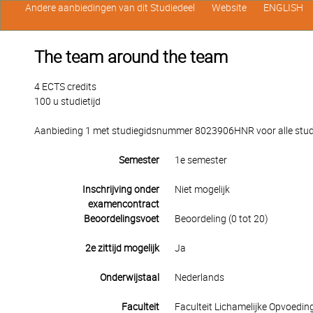
Andere aanbiedingen van dit Studiedeel
Website
ENGLISH
The team around the team
4 ECTS credits
100 u studietijd
Aanbieding 1 met studiegidsnummer 8023906HNR voor alle stude
Semester
1e semester
Inschrijving onder
Niet mogelijk
examencontract
Beoordelingsvoet
Beoordeling (0 tot 20)
2e zittijd mogelijk
Ja
Onderwijstaal
Nederlands
Faculteit
Faculteit Lichamelijke Opvoedin