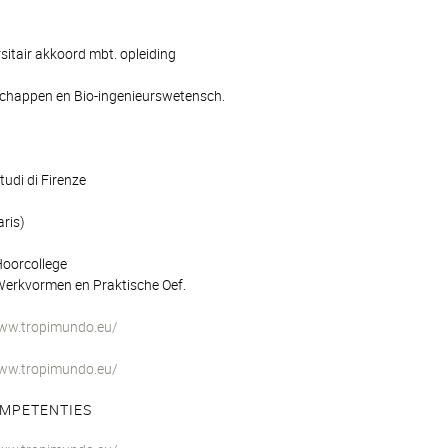
sitair akkoord mbt. opleiding
schappen en Bio-ingenieurswetensch.
tudi di Firenze
ris)
Hoorcollege
Werkvormen en Praktische Oef.
www.tropimundo.eu/
www.tropimundo.eu/
MPETENTIES