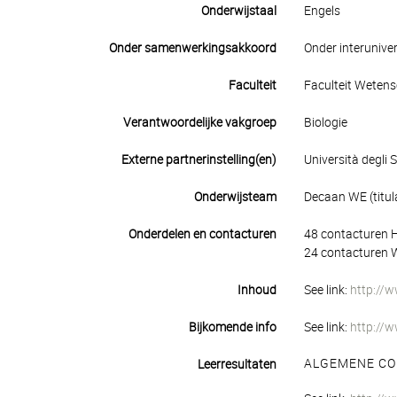
Onderwijstaal
Engels
Onder samenwerkingsakkoord
Onder interuniver
Faculteit
Faculteit Weten
Verantwoordelijke vakgroep
Biologie
Externe partnerinstelling(en)
Università degli S
Onderwijsteam
Decaan WE (titula
Onderdelen en contacturen
48 contacturen 
24 contacturen 
Inhoud
See link:
http://
Bijkomende info
See link:
http://
ALGEMENE CO
Leerresultaten