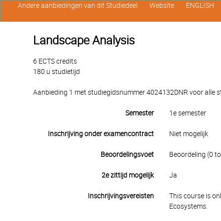
Andere aanbiedingen van dit Studiedeel
Website
ENGLISH
Landscape Analysis
6 ECTS credits
180 u studietijd
Aanbieding 1 met studiegidsnummer 4024132DNR voor alle stu
Semester
1e semester
Inschrijving onder examencontract
Niet mogelijk
Beoordelingsvoet
Beoordeling (0 to
2e zittijd mogelijk
Ja
Inschrijvingsvereisten
This course is o
Ecosystems.