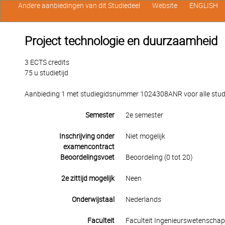
Andere aanbiedingen van dit Studiedeel
Website
ENGLISH
Project technologie en duurzaamheid
3 ECTS credits
75 u studietijd
Aanbieding 1 met studiegidsnummer 1024308ANR voor alle studen
Semester
2e semester
Inschrijving onder
Niet mogelijk
examencontract
Beoordelingsvoet
Beoordeling (0 tot 20)
2e zittijd mogelijk
Neen
Onderwijstaal
Nederlands
Faculteit
Faculteit Ingenieurswetenscha