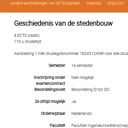
Andere aanbiedingen van dit Studiedeel
Website
ENGLISH
Geschiedenis van de stedenbouw
4 ECTS credits
110 u studietijd
Aanbieding 1 met studiegidsnummer 1024312ANR voor alle studen
Semester
1e semester
Inschrijving onder
Niet mogelijk
examencontract
Beoordelingsvoet
Beoordeling (0 tot 20)
2e zittijd mogelijk
Ja
Onderwijstaal
Nederlands
Faculteit
Faculteit Ingenieurswetenscha