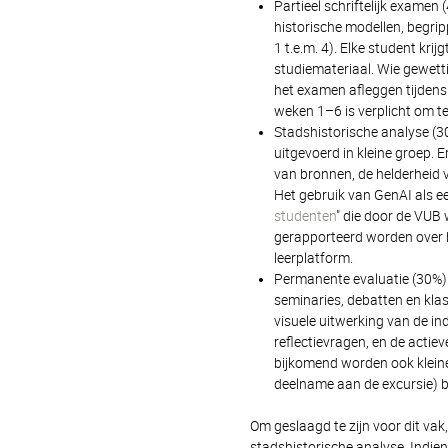
Partieel schriftelijk examen 
historische modellen, begrip
1 t.e.m. 4). Elke student krij
studiemateriaal. Wie gewett
het examen afleggen tijdens
weken 1–6 is verplicht om 
Stadshistorische analyse (30
uitgevoerd in kleine groep. 
van bronnen, de helderheid 
Het gebruik van GenAI als e
studenten
" die door de VUB
gerapporteerd worden over h
leerplatform.
Permanente evaluatie (30%):
seminaries, debatten en klass
visuele uitwerking van de in
reflectievragen, en de actie
bijkomend worden ook klein
deelname aan de excursie) 
Om geslaagd te zijn voor dit vak
stadshistorische analyse. Indien