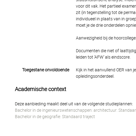
voor dit vak. Het partieel exam
zit (in tegenstelling tot de per
individueel in plaats van in groe
moet je de drie onderdelen opni
Aanwezigheid bij de hoorcolleges
Documenten die niet of laattijd
leiden tot ‘AFW’ als eindscore.
Toegestane onvoldoende
Kijk in het aanvullend OER van j
opleidingsonderdeel.
Academische context
Deze aanbieding maakt deel uit van de volgende studieplannen:
Bachelor in de ingenieurswetenschappen: architectuur: Standaar
Bachelor in de geografie: Standaard traject