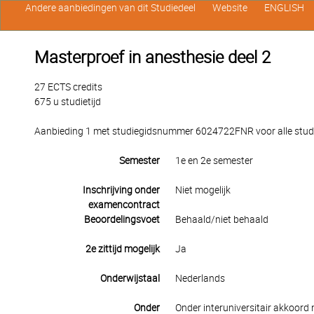
Andere aanbiedingen van dit Studiedeel
Website
ENGLISH
Masterproef in anesthesie deel 2
27 ECTS credits
675 u studietijd
Aanbieding 1 met studiegidsnummer 6024722FNR voor alle studen
Semester
1e en 2e semester
Inschrijving onder
Niet mogelijk
examencontract
Beoordelingsvoet
Behaald/niet behaald
2e zittijd mogelijk
Ja
Onderwijstaal
Nederlands
Onder
Onder interuniversitair akkoord 