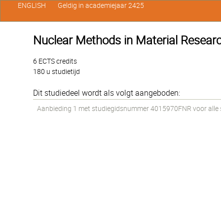
ENGLISH
Geldig in academiejaar 2425
Nuclear Methods in Material Resear
6 ECTS credits
180 u studietijd
Dit studiedeel wordt als volgt aangeboden:
Aanbieding 1 met studiegidsnummer 4015970FNR voor alle st