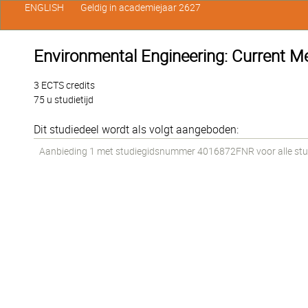
ENGLISH
Geldig in academiejaar 2627
Environmental Engineering: Current M
3 ECTS credits
75 u studietijd
Dit studiedeel wordt als volgt aangeboden:
Aanbieding 1 met studiegidsnummer 4016872FNR voor alle stude