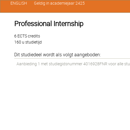
ENGLISH
Geldig in academiejaar 2425
Professional Internship
6 ECTS credits
160 u studietijd
Dit studiedeel wordt als volgt aangeboden:
Aanbieding 1 met studiegidsnummer 4016928FNR voor alle stude