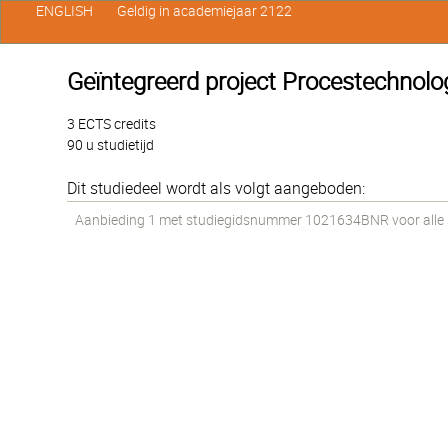
ENGLISH
Geldig in academiejaar 2122
Geïntegreerd project Procestechnolo
3 ECTS credits
90 u studietijd
Dit studiedeel wordt als volgt aangeboden:
Aanbieding 1 met studiegidsnummer 1021634BNR voor alle st