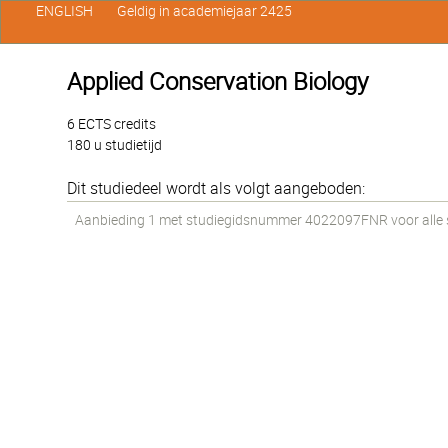
ENGLISH
Geldig in academiejaar 2425
Applied Conservation Biology
6 ECTS credits
180 u studietijd
Dit studiedeel wordt als volgt aangeboden:
Aanbieding 1 met studiegidsnummer 4022097FNR voor alle st