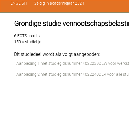
ENGLISH
Geldig in academiejaar 2324
Grondige studie vennootschapsbelasti
6 ECTS credits
150 u studietijd
Dit studiedeel wordt als volgt aangeboden:
Aanbieding 1 met studiegidsnummer 4022239DEW voor werkstude
Aanbieding 2 met studiegidsnummer 4022240DER voor alle stude