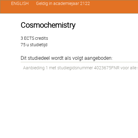
ENGLISH
Geldig in academiejaar 2122
Cosmochemistry
3 ECTS credits
75 u studietijd
Dit studiedeel wordt als volgt aangeboden:
Aanbieding 1 met studiegidsnummer 4023675FNR voor alle st