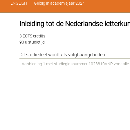
ENGLISH
Geldig in academiejaar 2324
Inleiding tot de Nederlandse letterku
3 ECTS credits
90 u studietijd
Dit studiedeel wordt als volgt aangeboden:
Aanbieding 1 met studiegidsnummer 1023810ANR voor alle st