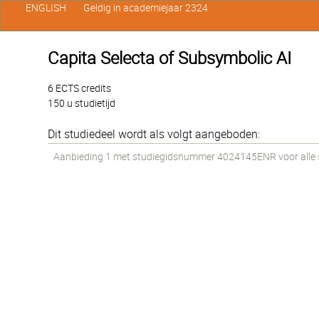
ENGLISH
Geldig in academiejaar 2324
Capita Selecta of Subsymbolic AI
6 ECTS credits
150 u studietijd
Dit studiedeel wordt als volgt aangeboden:
Aanbieding 1 met studiegidsnummer 4024145ENR voor alle st