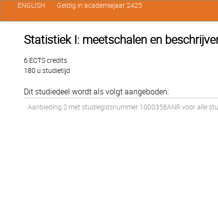
ENGLISH
Geldig in academiejaar 2425
Statistiek I: meetschalen en beschrijve
6 ECTS credits
180 u studietijd
Dit studiedeel wordt als volgt aangeboden:
Aanbieding 2 met studiegidsnummer 1000358ANR voor alle stude