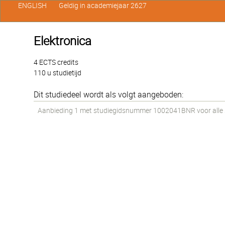
ENGLISH
Geldig in academiejaar 2627
Elektronica
4 ECTS credits
110 u studietijd
Dit studiedeel wordt als volgt aangeboden:
Aanbieding 1 met studiegidsnummer 1002041BNR voor alle st