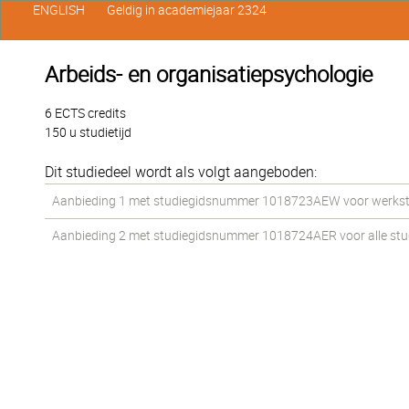
ENGLISH
Geldig in academiejaar 2324
Arbeids- en organisatiepsychologie
6 ECTS credits
150 u studietijd
Dit studiedeel wordt als volgt aangeboden:
Aanbieding 1 met studiegidsnummer 1018723AEW voor werkstude
Aanbieding 2 met studiegidsnummer 1018724AER voor alle stude