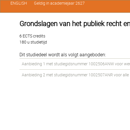
ENGLISH
Geldig in academiejaar 2627
Grondslagen van het publiek recht en
6 ECTS credits
180 u studietijd
Dit studiedeel wordt als volgt aangeboden:
Aanbieding 1 met studiegidsnummer 1002506ANW voor werkst
Aanbieding 2 met studiegidsnummer 1002507ANR voor alle st