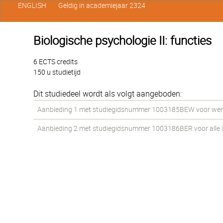
ENGLISH
Geldig in academiejaar 2324
Biologische psychologie II: functies
6 ECTS credits
150 u studietijd
Dit studiedeel wordt als volgt aangeboden:
Aanbieding 1 met studiegidsnummer 1003185BEW voor werkst
Aanbieding 2 met studiegidsnummer 1003186BER voor alle st