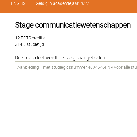
ENGLISH
Geldig in academiejaar 2627
Stage communicatiewetenschappen
12 ECTS credits
314 u studietijd
Dit studiedeel wordt als volgt aangeboden:
Aanbieding 1 met studiegidsnummer 4004646FNR voor alle stude