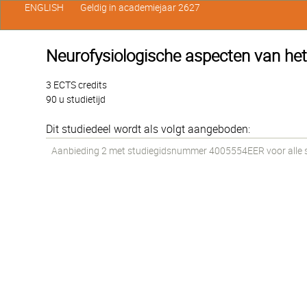
ENGLISH
Geldig in academiejaar 2627
Neurofysiologische aspecten van he
3 ECTS credits
90 u studietijd
Dit studiedeel wordt als volgt aangeboden:
Aanbieding 2 met studiegidsnummer 4005554EER voor alle st