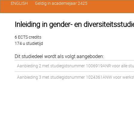
ENGLISH
Geldig in academiejaar 2425
Inleiding in gender- en diversiteitsstudi
6 ECTS credits
174 u studietijd
Dit studiedeel wordt als volgt aangeboden:
Aanbieding 2 met studiegidsnummer 1006919ANR voor alle stude
Aanbieding 3 met studiegidsnummer 1024361ANW voor werkstude