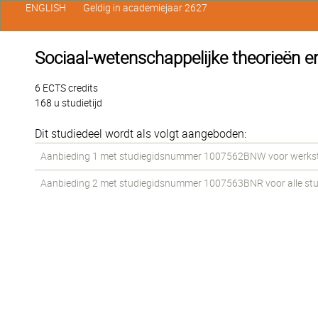
ENGLISH
Geldig in academiejaar 2627
Sociaal-wetenschappelijke theorieën 
6 ECTS credits
168 u studietijd
Dit studiedeel wordt als volgt aangeboden:
Aanbieding 1 met studiegidsnummer 1007562BNW voor werkstud
Aanbieding 2 met studiegidsnummer 1007563BNR voor alle stud