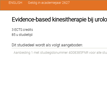
ENGLISH
Geldig in academiejaar 2627
Evidence-based kinesitherapie bij uro
3 ECTS credits
85 u studietijd
Dit studiedeel wordt als volgt aangeboden:
Aanbieding 1 met studiegidsnummer 4008385FNR voor alle stude