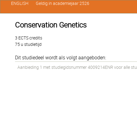
ENGLISH
Geldig in academiejaar 2526
Conservation Genetics
3 ECTS credits
75 u studietijd
Dit studiedeel wordt als volgt aangeboden:
Aanbieding 1 met studiegidsnummer 4009214ENR voor alle stud