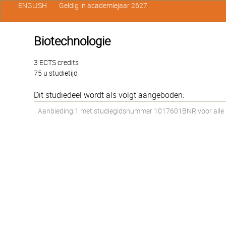
ENGLISH
Geldig in academiejaar 2627
Biotechnologie
3 ECTS credits
75 u studietijd
Dit studiedeel wordt als volgt aangeboden:
Aanbieding 1 met studiegidsnummer 1017601BNR voor alle st