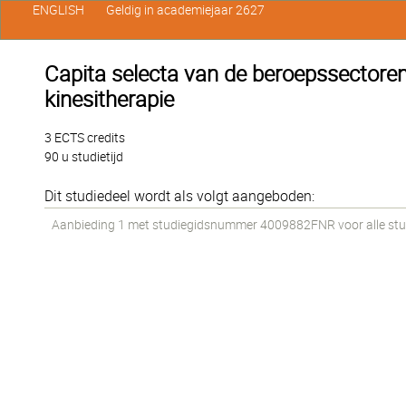
ENGLISH
Geldig in academiejaar 2627
Capita selecta van de beroepssectoren
kinesitherapie
3 ECTS credits
90 u studietijd
Dit studiedeel wordt als volgt aangeboden:
Aanbieding 1 met studiegidsnummer 4009882FNR voor alle stude