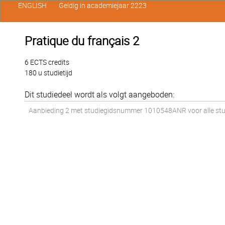
ENGLISH
Geldig in academiejaar 2223
Pratique du français 2
6 ECTS credits
180 u studietijd
Dit studiedeel wordt als volgt aangeboden:
Aanbieding 2 met studiegidsnummer 1010548ANR voor alle stude